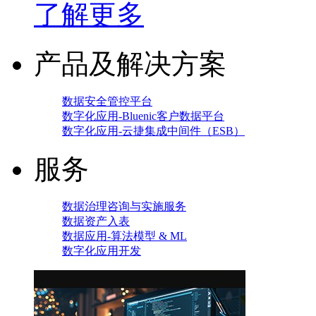
了解更多
产品及解决方案
数据安全管控平台
数字化应用-Bluenic客户数据平台
数字化应用-云捷集成中间件（ESB）
服务
数据治理咨询与实施服务
数据资产入表
数据应用-算法模型 & ML
数字化应用开发