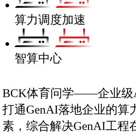
算力调度加速
智算中心
BCK体育问学——企业级A
打通GenAI落地企业的算力
素，综合解决GenAI工程在