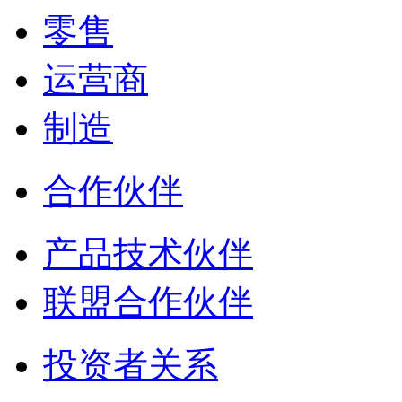
零售
运营商
制造
合作伙伴
产品技术伙伴
联盟合作伙伴
投资者关系