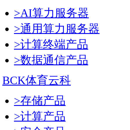
>AI算力服务器
>通用算力服务器
>计算终端产品
>数据通信产品
BCK体育云科
>存储产品
>计算产品