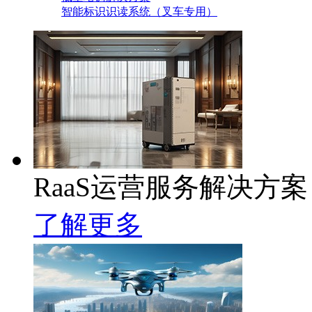
智能标识识读系统（叉车专用）
RaaS运营服务解决方案
了解更多