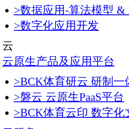
>数据应用-算法模型 & 
>数字化应用开发
云
云原生产品及应用平台
>BCK体育研云 研制
>磐云 云原生PaaS平台
>BCK体育云印 数字