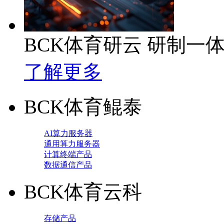
BCK体育研云 研制一
了解更多
BCK体育鲲泰
AI算力服务器
通用算力服务器
计算终端产品
数据通信产品
BCK体育云科
存储产品