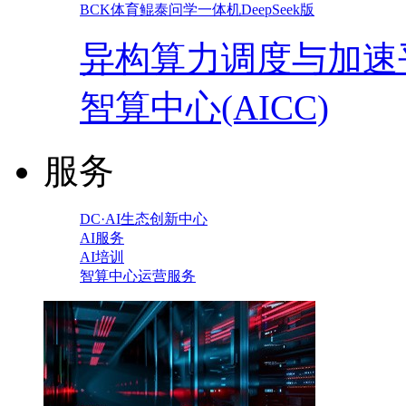
BCK体育鲲泰问学一体机DeepSeek版
异构算力调度与加速
智算中心(AICC)
服务
DC·AI生态创新中心
AI服务
AI培训
智算中心运营服务