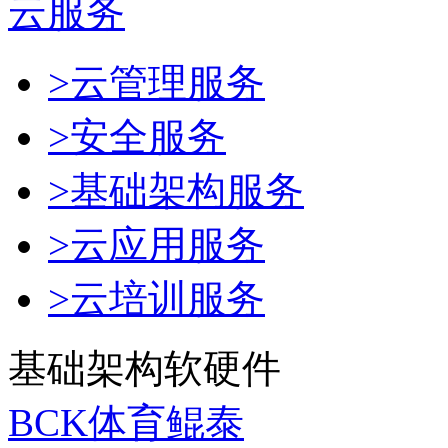
云服务
>云管理服务
>安全服务
>基础架构服务
>云应用服务
>云培训服务
基础架构软硬件
BCK体育鲲泰