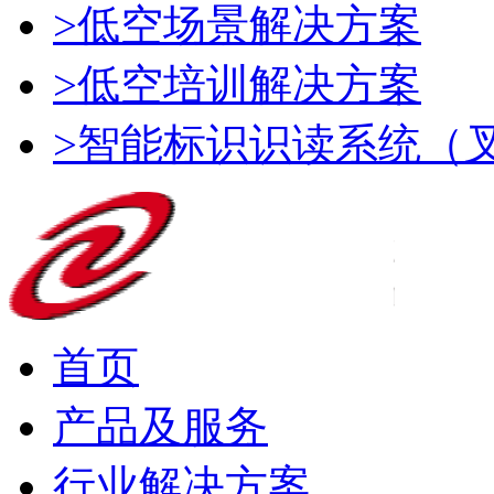
>低空场景解决方案
>低空培训解决方案
>智能标识识读系统（
首页
产品及服务
行业解决方案