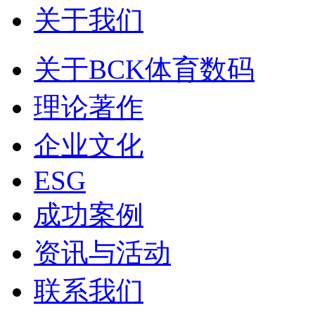
关于我们
关于BCK体育数码
理论著作
企业文化
ESG
成功案例
资讯与活动
联系我们