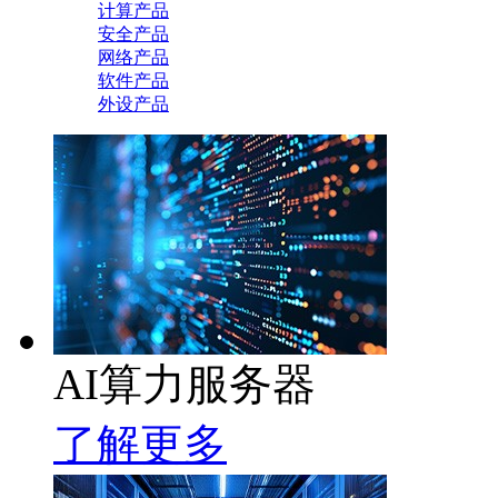
计算产品
安全产品
网络产品
软件产品
外设产品
AI算力服务器
了解更多