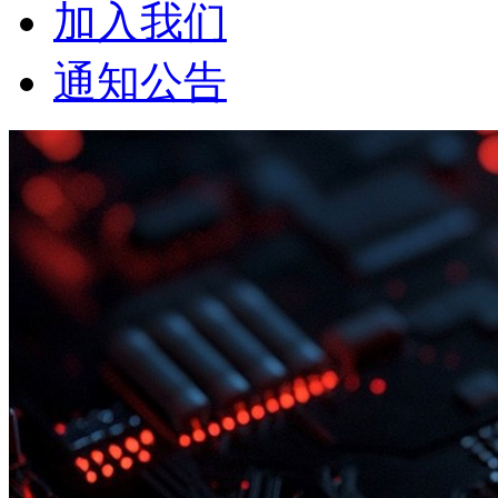
加入我们
通知公告