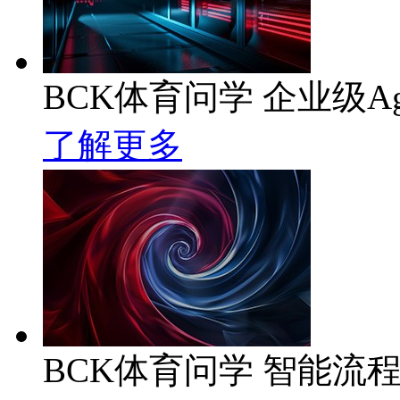
BCK体育问学 企业级Ag
了解更多
BCK体育问学 智能流