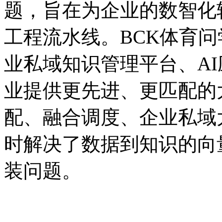
题，旨在为企业的数智
工程流水线。BCK体育问学
业私域知识管理平台、A
业提供更先进、更匹配的
配、融合调度、企业
时解决了数据到知识的向
装问题。