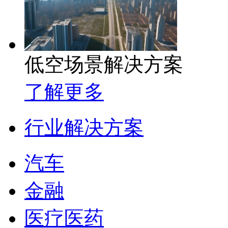
低空场景解决方案
了解更多
行业解决方案
汽车
金融
医疗医药