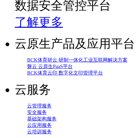
数据安全管控平台
了解更多
云原生产品及应用平台
BCK体育研云 研制一体化工业互联网解决方案
磐云 云原生PaaS平台
BCK体育云印 数字化文印管理平台
云服务
云管理服务
安全服务
基础架构服务
云应用服务
云培训服务