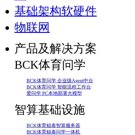
基础架构软硬件
物联网
产品及解决方案
BCK体育问学
BCK体育问学 企业级Agent中台
BCK体育问学 智能流程工作台
爱问学 PC本地部署大模型
智算基础设施
BCK体育鲲泰智算服务器
BCK体育鲲泰问学一体机