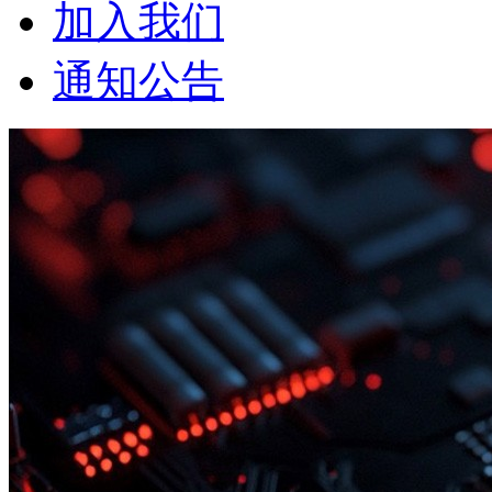
加入我们
通知公告