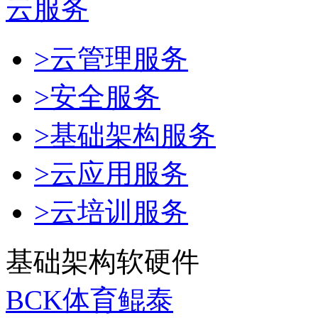
云服务
>云管理服务
>安全服务
>基础架构服务
>云应用服务
>云培训服务
基础架构软硬件
BCK体育鲲泰