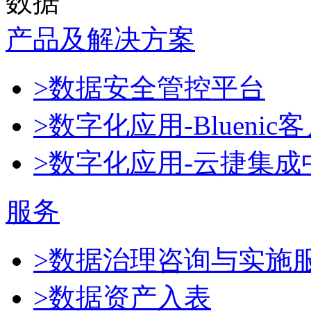
数据
产品及解决方案
>数据安全管控平台
>数字化应用-Blueni
>数字化应用-云捷集成
服务
>数据治理咨询与实施
>数据资产入表