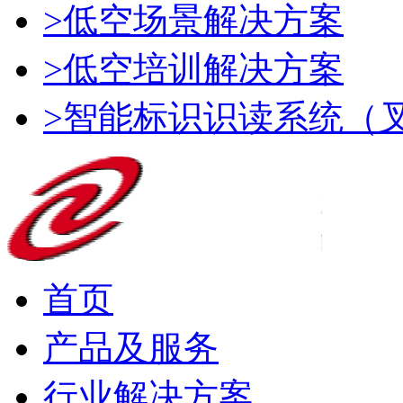
>低空场景解决方案
>低空培训解决方案
>智能标识识读系统（
首页
产品及服务
行业解决方案