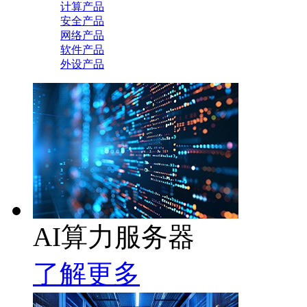
计算产品
安全产品
网络产品
软件产品
外设产品
AI算力服务器
了解更多