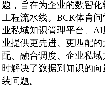
题，旨在为企业的数智
工程流水线。BCK体育问学
业私域知识管理平台、A
业提供更先进、更匹配的
配、融合调度、企业
时解决了数据到知识的向
装问题。