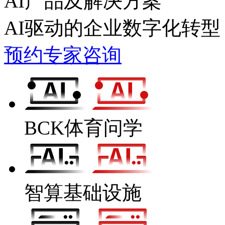
AI产品及解决方案
AI驱动的企业数字化转型
预约专家咨询
BCK体育问学
智算基础设施