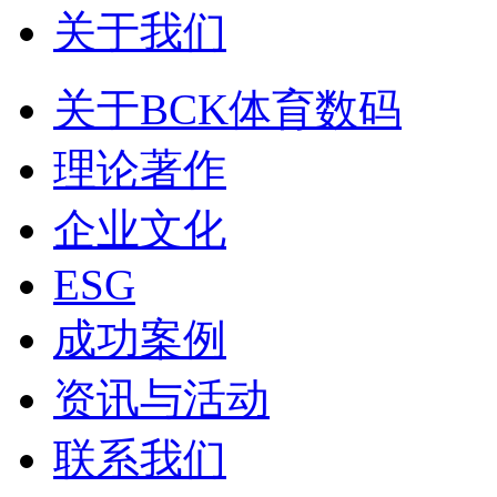
关于我们
关于BCK体育数码
理论著作
企业文化
ESG
成功案例
资讯与活动
联系我们