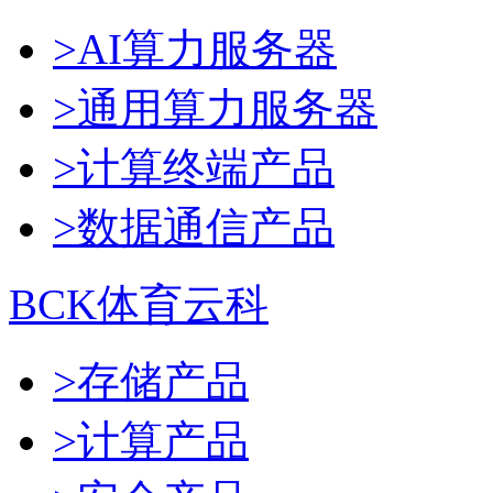
>AI算力服务器
>通用算力服务器
>计算终端产品
>数据通信产品
BCK体育云科
>存储产品
>计算产品